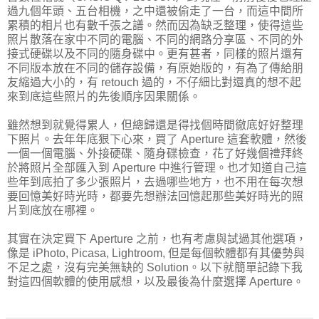
過九個年頭、五台相機，之中還被偷走了一台，而這中間所
累積的相片也有數千張之譜。然而因為缺乏整理，使得這些
照片散落在家中不同的電腦、不同的網路分享區、不同的外
接式硬碟以及不同的隨身碟中。更有甚者，同樣的照片還有
不同版本放在不同的儲存設備，有原始版的，有為了傳給朋
友縮過大小的，有 retouch 過的，不仔細比對還真的想不起
來到底這些照片的先後順序因果關係。
雖然想到就覺得累人，但總歸還是得找個時間徹底好好整理
下照片。去年年底狠下心來，買了 Aperture 這套軟體，然後
一個一個電腦、外接硬碟、隨身碟檢查，花了好幾個禮拜終
於將照片全部匯入到 Aperture 中進行管理。也才知道自己這
些年到底拍了多少張照片，去過哪些地方，也不用在每次想
要回憶美好時光時，都要先想辦法回憶起那些美好時光的照
片到底放在哪裡。
其實在決定買下 Aperture 之前，也有考慮與試過其他選項，
像是 iPhoto, Picasa, Lightroom, 但是每個軟體都有其優勢與
不足之處，沒有完美無缺的 Solution。以下就簡單記錄下我
對這四個軟體的使用感想，以及最後為什麼選擇 Aperture。