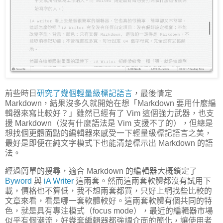
前些時日
研究了幾個輕量級標記語言
，最後情定
Markdown，結果沒多久就開始在想「Markdown 要用什麼編
輯器來寫比較好？」雖然已經有了 Vim 這個強力武器，也支
援 Markdown（沒有什麼語法是 Vim 支援不了的），但總是
想找個更體面點的編輯器來感受一下輕量級標記語言之美，
最好是即便在純文字模式下也能清楚標示出 Markdown 的語
法。
經過簡單的搜尋，適合 Markdown 的編輯器大概鎖定了
Byword
與
iA Writer
這兩套。然而這兩套軟體都沒有試用下
載，價格也不算低，我不想兩套都買，只好上網找些比較的
文章來看，看是哪一套軟體較好。這兩套軟體有個共同的特
色，就是具有專注模式（focus mode），最近的編輯器市場
似乎有個潮流，好幾套編輯器都強調介面的簡化，讓使用者