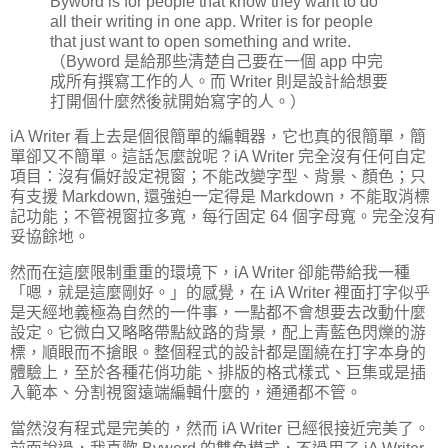
Byword is for people that know they want to do
all their writing in one app. Writer is for people
that just want to open something and write.
（Byword 是給那些清楚自己要在一個 app 中完
成所有撰寫工作的人。而 Writer 則是設計給想要
打開個什麼然後就開始寫字的人。）
iA Writer 看上去是個很簡單的編輯器，它也真的很簡單，簡
單卻又不簡單。這話怎麼說呢？iA Writer 完全沒有任何自定
項目：沒有偏好設定視窗；不能改變字型、背景、顏色；只
有支援 Markdown, 還強迫一定得是 Markdown，不能取消標
記功能；不管視窗拉多寬，每行固定 64 個字母寬。完全沒有
妥協餘地。
然而在這麼限制重重的環境下，iA Writer 卻能帶給我一種
「嗯，就是這麼剛好。」的感覺，在 iA Writer 裡面打字似乎
是天經地義極為自然的一件事，一點都不會想要去改動什麼
設定。它微白又略略帶點紋路的背景，配上青藍色閃爍的游
標，順眼而不搶眼。整個程式的設計都是圍繞在打字本身的
體驗上，至於各種花俏功能、排版的格式樣式、巨集或是插
入範本、分割視窗遠端編輯什麼的，通通都不管。
當然沒有程式是完美的，然而 iA Writer 已經很接近完美了。