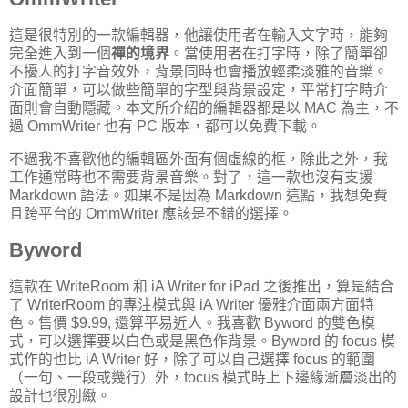
這是很特別的一款編輯器，他讓使用者在輸入文字時，能夠
完全進入到一個
禪的境界
。當使用者在打字時，除了簡單卻
不擾人的打字音效外，背景同時也會播放輕柔淡雅的音樂。
介面簡單，可以做些簡單的字型與背景設定，平常打字時介
面則會自動隱藏。本文所介紹的編輯器都是以 MAC 為主，不
過 OmmWriter 也有 PC 版本，都可以免費下載。
不過我不喜歡他的編輯區外面有個虛線的框，除此之外，我
工作通常時也不需要背景音樂。對了，這一款也沒有支援
Markdown 語法。如果不是因為 Markdown 這點，我想免費
且跨平台的 OmmWriter 應該是不錯的選擇。
Byword
這款在 WriteRoom 和 iA Writer for iPad 之後推出，算是結合
了 WriterRoom 的專注模式與 iA Writer 優雅介面兩方面特
色。售價 $9.99, 還算平易近人。我喜歡 Byword 的雙色模
式，可以選擇要以白色或是黑色作背景。Byword 的 focus 模
式作的也比 iA Writer 好，除了可以自己選擇 focus 的範圍
（一句、一段或幾行）外，focus 模式時上下邊緣漸層淡出的
設計也很別緻。