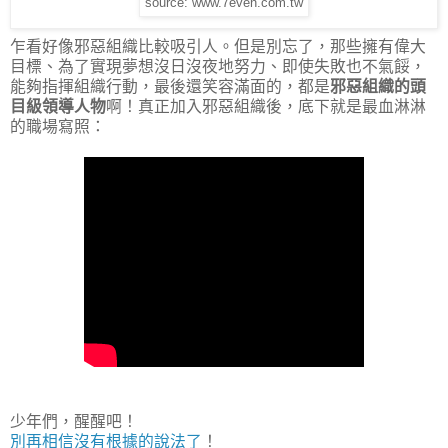
source: www.7even.com.tw
乍看好像邪惡組織比較吸引人。但是別忘了，那些擁有偉大
目標、為了實現夢想沒日沒夜地努力、即使失敗也不氣餒，
能夠指揮組織行動，最後還笑容滿面的，都是
邪惡組織的頭
目級領導人物
啊！真正加入邪惡組織後，底下就是最血淋淋
的職場寫照：
少年們，醒醒吧！
別再相信沒有根據的說法了
！