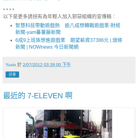
* * * *
以下是更多誘拐有為年輕人加入邪惡組織的宣傳稿：
智慧科技帶動遊戲熱 逾八成想轉戰遊戲業-財經
新聞-yam蕃薯藤新聞
6成9上班族想進遊戲業 期望薪資37386元 | 頭條
新聞 | NOWnews 今日新聞網
Yuxio
於
2/07/2012 03:28:00 下午
分享
最近的 7-ELEVEN 啊