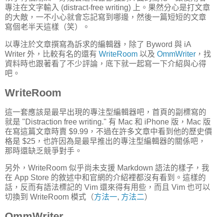
專注在文字輸入 (distract-free writing) 上。果然分心是打文章
的大敵，一不小心就會忘記寫到哪邊，然後一篇短短的文章
寫個老半天這樣（笑）。
以專注於文章撰寫為訴求的編輯器，除了 Byword 與 iA
Writer 外，比較有名的還有
WriteRoom
以及
OmmWriter
，找
資料時也跟著看了不少評論，底下就一起寫一下介紹與心得
吧。
WriteRoom
這一套應該是最早出現的專注型編輯器吧，首頁的副標寫的
就是 "Distraction free writing." 有 Mac 和 iPhone 版，Mac 版
在寫這篇文章時賣 $9.99，不過在許多文章中看到他的歷史價
格是 $25，也許因為是最早推出的專注型編輯器的關係吧，
那時還缺乏競爭對手。
另外，WriteRoom 似乎尚未支援 Markdown 語法的樣子，我
在 App Store 的敘述中和官網的介紹裡都沒有看到。這樣的
話，反而有語法標記的 Vim 還來得有用些，而且 Vim 也可以
切換到 WriteRoom 模式（
方法一
,
方法二
）
OmmWriter