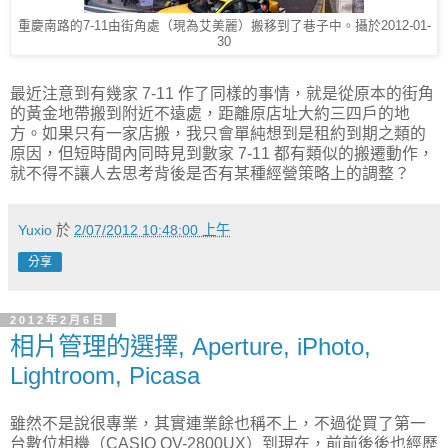
重慶南路的7-11由街角處（現為艾美麗）搬移到了巷子中。攝於2012-01-
30
最近注意到有幾家 7-11 作了同樣的事情，就是從原本的街角
的黃金地帶搬到附近不遠處，距離原店址大約三四戶的地
方。如果只有一家店搬，我只會單純想到是租約到期之類的
原因，但短時間內同時見到數家 7-11 都有類似的搬遷動作，
就不得不讓人去思考背後是否有某種經營策略上的調整？
Yuxio
於
2/07/2012 10:48:00 上午
分享
2012年2月6日
相片管理的選擇, Aperture, iPhoto,
Lightroom, Picasa
雖然不是說很專業，其實連業餘也稱不上，不過從買了第一
台數位相機（CASIO QV-2800UX）到現在，前前後後也經歷