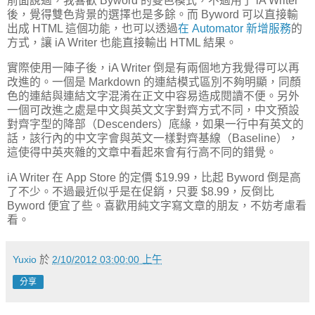
前面說過，我喜歡 Byword 的雙色模式，不過用了 iA Writer
後，覺得雙色背景的選擇也是多餘。而 Byword 可以直接輸
出成 HTML 這個功能，也可以透過
在 Automator 新增服務
的
方式，讓 iA Writer 也能直接輸出 HTML 結果。
實際使用一陣子後，iA Writer 倒是有兩個地方我覺得可以再
改進的。一個是 Markdown 的連結模式區別不夠明顯，同顏
色的連結與連結文字混淆在正文中容易造成閱讀不便。另外
一個可改進之處是中文與英文文字對齊方式不同，中文預設
對齊字型的降部（Descenders）底緣，如果一行中有英文的
話，該行內的中文字會與英文一樣對齊基線（Baseline），
這使得中英夾雜的文章中看起來會有行高不同的錯覺。
iA Writer 在 App Store 的定價 $19.99，比起 Byword 倒是高
了不少。不過最近似乎是在促銷，只要 $8.99，反倒比
Byword 便宜了些。喜歡用純文字寫文章的朋友，不妨考慮看
看。
Yuxio
於
2/10/2012 03:00:00 上午
分享