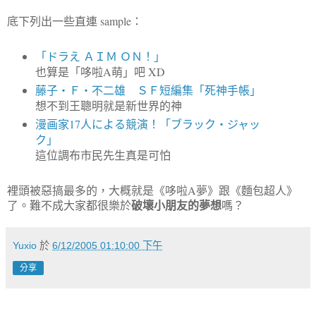
底下列出一些直連 sample：
「ドラえ ＡＩＭ ＯＮ！」
也算是「哆啦A萌」吧 XD
藤子・Ｆ・不二雄 ＳＦ短編集「死神手帳」
想不到王聰明就是新世界的神
漫画家17人による競演！「ブラック・ジャッ
ク」
這位調布市民先生真是可怕
裡頭被惡搞最多的，大概就是《哆啦A夢》跟《麵包超人》
破壞小朋友的夢想
了。難不成大家都很樂於
嗎？
Yuxio
於
6/12/2005 01:10:00 下午
分享