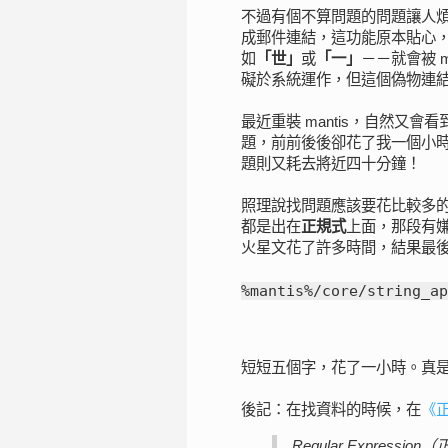
不過有個不算問題的問題讓人煩惱
成郵件連結，這功能原本貼心，但
如
「世」
或
「一」
－－就會被 m
礙於系統運作，但這個偽物連
最近重裝 mantis，自然又
題，前前後後卻花了我一個小
題則又耗去將近四十分鐘！
照理說找問題應該要花比較多
都是出在
正規式
上面，那段有嫌
火星文花了許多時間，結果最
%mantis%/core/string_ap
短短五個字，花了一小時。真
後記：在找資料的時候，在
《
Regular Expressi