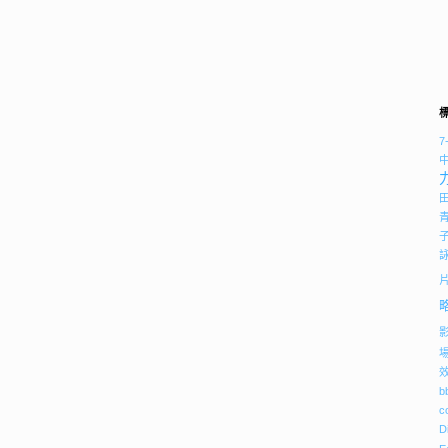
7
b
c
D