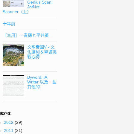
Genius Scan,
JotNot
Scanner（上）
十年前
［無用］一青窈と平井堅
文明帝國V - 文
化勝利＆單城挑
戰心得
Byword, iA
Writer 以及一些
其他的
網誌存檔
►
2012
(29)
►
2011
(21)