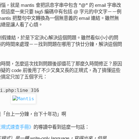
，就是 mantis 會把訊息字串中包含
"@"
的 email 字串改
這麼一來只要 big5 編碼中有包括 @ 字元的中文字－－例
antis 把整句中文轉換為一個無意義的 email 連結。雖然無
結總是讓人看了心煩。
會看到假連結，於是下定決心解決這個問題。雖然看似小小的問
時的時間來處理－－找到問題在哪用了快廿分鐘，解決這個問
的時間，怎麼這次找到問題後卻還花了那麼久時間修正？原因
疑的 code 前後用了不少又臭又長的正規式，為了搞懂這些
後搞定只加了五個字元：
i.php:line 316
是「台上一分鐘，台下十年功」啊
正規式速查手冊》
的導讀中看到這麼一句話：
on（正規式）是一種 write-only language，寫得出來，但是