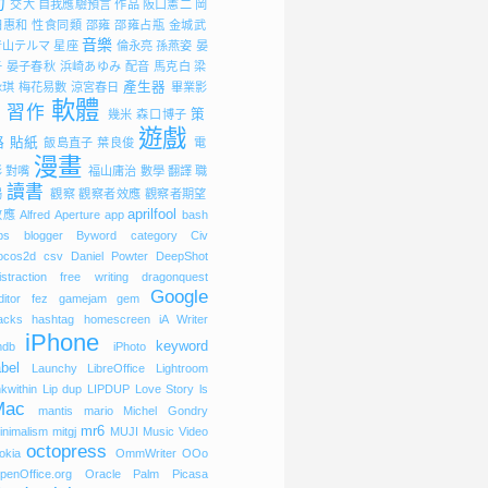
力
交大
自我應驗預言
作品
阪口憲二
岡
田惠和
性食同類
邵雍
邵雍占瓶
金城武
音樂
青山テルマ
星座
倫永亮
孫燕姿
晏
子
晏子春秋
浜崎あゆみ
配音
馬克白
梁
產生器
詠琪
梅花易數
涼宮春日
畢業影
軟體
習作
策
片
幾米
森口博子
遊戲
略
貼紙
飯島直子
葉良俊
電
漫畫
影
對嘴
福山庸治
數學
翻譯
職
讀書
場
觀察
觀察者效應
觀察者期望
aprilfool
效應
Alfred
Aperture
app
bash
bs
blogger
Byword
category
Civ
ocos2d
csv
Daniel Powter
DeepShot
istraction free writing
dragonquest
Google
ditor
fez
gamejam
gem
acks
hashtag
homescreen
iA Writer
iPhone
keyword
mdb
iPhoto
abel
Launchy
LibreOffice
Lightroom
nkwithin
Lip dup
LIPDUP
Love Story
ls
Mac
mantis
mario
Michel Gondry
mr6
inimalism
mitgj
MUJI
Music Video
octopress
okia
OmmWriter
OOo
penOffice.org
Oracle
Palm
Picasa