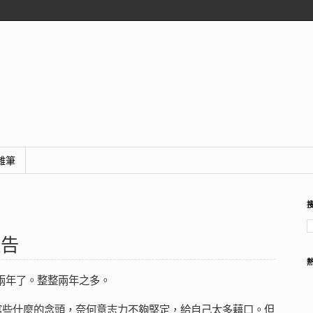
雜筆
報告
 整整兩年了。整整兩年之多。
寫些什麼的念頭，奈何意志力不夠堅定，給自己太多藉口。但