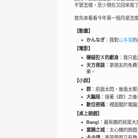
不管怎樣，至少現在又回來寫
首先來看看今年第一個月是怎
【動畫】
かんなぎ
：我對
山本寬
的
【電影】
嫌疑犯Ｘ的獻身
：我只能
天方夜談
：拿朋友的免費
果。
【小說】
群
：前面太悶，後面太緊
大騙局
：接著《群》之後
數位密碼
：裡面關於電腦
【桌上遊戲】
Bang!
：最有趣的就是大
富饒之城
：太心機的遊戲
卡卡頌
：真是簡單又有趣