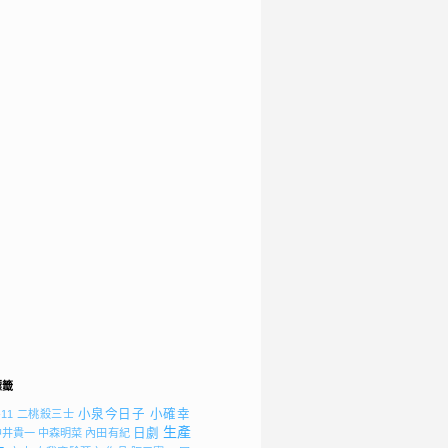
標籤
小泉今日子
小確幸
-11
二桃殺三士
生產
日劇
中井貴一
中森明菜
內田有紀