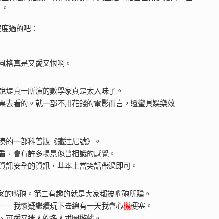
了。
麼度過的吧：
風格真是又愛又恨啊。
說堤真一所演的數學家真是太入味了。
票去看的。就一部不用花錢的電影而言，還蠻具娛樂效
湊的一部科普版《鐵達尼號》。
看，會有許多場景似曾相識的感覺。
資訊安全的資訊，基本上當笑話帶過即可。
家的嘴砲。第二有趣的就是大家都被嘴砲所騙。
－－我懷疑繼續玩下去總有一天我會心
機
梗塞。
、可愛又迷人的多人拼圖遊戲。