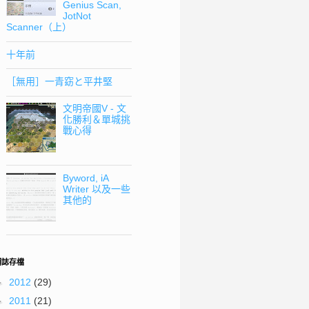
Genius Scan,
JotNot
Scanner（上）
十年前
［無用］一青窈と平井堅
文明帝國V - 文
化勝利＆單城挑
戰心得
Byword, iA
Writer 以及一些
其他的
網誌存檔
►
2012
(29)
►
2011
(21)