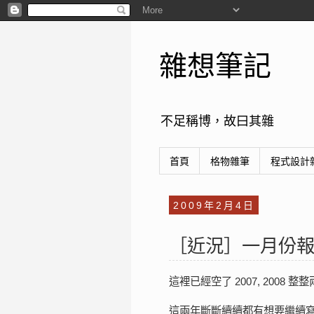
雜想筆記
不足稱博，故曰其雜
首頁
格物雜筆
程式設計
2009年2月4日
［近況］一月份
這裡已經空了 2007, 2008
這兩年斷斷續續都有想要繼續