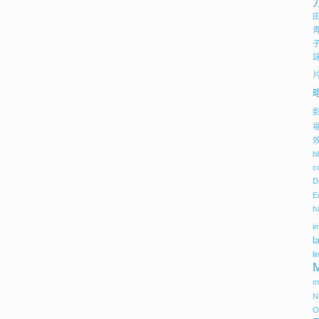
b
c
D
E
h
i
l
li
m
N
O