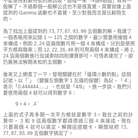
不能使用對數符號的原因是，這樣一來「4個4遊戲」就有一
般解了。不過那個一般解公式也不是很直覺，其實就連上面
提到的 Gamma 函數也不直覺，至少對我而言是比較陌生
的。
為了找出上面提到的 73, 77, 87, 93, 99 五個數的解，我建了
一個表格用來記錄 1 ～ 125 之間的數字，最少需要用幾個 4
來構成。例如 2, 24 這兩個數可用一個 4 來構成，分別是使用
平方根與階乘；而 12, 22, 26, 48 則可用兩個 4 來構成，將 2,
24 這兩個數進行加減乘除四則運算即可。可惜表建完了，卻
仍舊無法解開未知的五個數。
後來又上網查了一下，發現關鍵在於「循環小數的點」這個
記號。以「`」（鍵盤左側數字 1 左邊的按鍵）為記，「.4`」
表示「0.444444......」，也就是「4/9」。進一步說，我們只
要使用兩個 4 就可以得到數字 9：
9 = 4
÷ .4`
上面的式子再多開一次平方根就是數字 3。我在之前的計
算中， 3 和 9 這兩個數字都得透過三個 4 來達成，現在
只要兩個 4 就可以搞定。解開這道關卡，瞬間就把
73,
77, 87, 93, 99 五個數字搞定了。