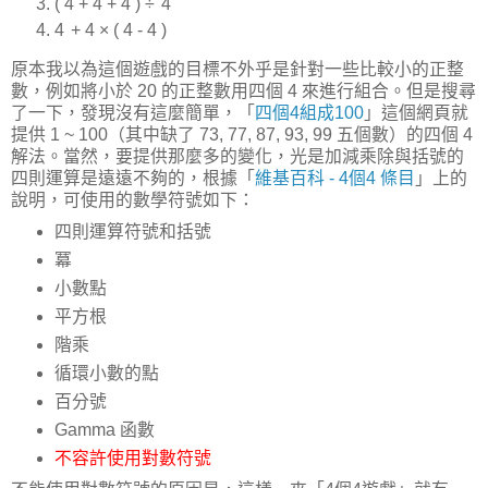
( 4
+ 4
+ 4 )
÷ 4
4
+ 4 × ( 4 - 4 )
原本我以為這個遊戲的目標不外乎是針對一些比較小的正整
數，例如將小於 20 的正整數用四個 4 來進行組合。但是搜尋
了一下，發現沒有這麼簡單，「
四個4組成100
」這個網頁就
提供 1 ~ 100（其中缺了 73, 77, 87, 93, 99 五個數）的四個 4
解法。當然，要提供那麼多的變化，光是加減乘除與括號的
四則運算是遠遠不夠的，根據「
維基百科 - 4個4 條目
」上的
說明，可使用的數學符號如下：
四則運算符號和括號
冪
小數點
平方根
階乘
循環小數的點
百分號
Gamma 函數
不容許使用對數符號