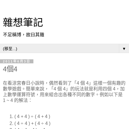
雜想筆記
不足稱博，故曰其雜
▼
2011年6月3日
4個4
在看涼宮春日小說時，偶然看到了「4 個 4」這樣一個有趣的
數學遊戲。簡單來說，「4 個 4」的玩法就是利用四個 4，加
上數學運算符號，用來組合出各種不同的數字。例如以下是
1 ~ 4 的解法：
( 4
+
4 )
÷
( 4
+
4 )
( 4
÷
4 )
+
( 4
÷
4 )