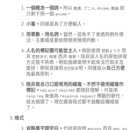
一個概念一個詞。
所以
,
,
,
就
動畫
アニメ
Anime
動画
只剩下用一個
。
anime
小寫。
同樣是為了方便輸入。
用單數，用名詞。
當然，這免不了會遇到例外情
況，主要還是要依照使用情境判斷。
人名的標記盡可能從主人。
例如使用
而
菅野よう子
非
,
而非
。除非該人名的原始拼寫
菅野洋子
韩寒
韓寒
方式我不熟悉，例如我總是想不起來戈巴契夫怎
麼拼，那就直接用
吧。同樣是以
自己方便
戈巴契夫
為最高原則。
除非是自己口語常用的縮寫，不然不使用縮寫作
標記。
都很好理解，可是用
nds
win7
xbox360
來做為
標籤的替代，
resp
req
response
request
就太過頭了。現在連寫程式都不鼓勵這種縮寫
了。
格式
省略單字間空白。
也就是說用
而非
macosx
mac os