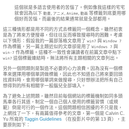
這個就是多語言使用者的苦惱了。例如像我這樣的宅宅
就會因為以下
,
,
,
等標籤到底要用哪
動畫
アニメ
Anime
動画
個好而苦惱，而最後的結果通常就是全部都用。
這三種情形都是用不同的方式去標籤同一個概念，雖然初衷
是為了將來方便搜尋，但往往反而導致搜尋時的困難。考慮
以下情形：假設我的一篇部落格文章用了
與
win7
Window 7
作為標籤，另一篇主題近似的文章卻是用了
與
Windows 7
作為標籤。這種不一致性會讓讀者在前篇文章中點下
win-7
這個標籤連結時，無法將所有主題相關的文章列出。
win7
另外一個問題則是製造不必要的心力浪費。因為沒有一個標
準來選擇用哪個單詞做標籤，因此也不知道自己將來要回頭
找資料時，會用哪個單詞來做搜尋，只好想辦法把所有自己
想得到的所有相關字一股腦兒全部填入。
為了避免上述問題，雖然目前每個網站的標籤機制如同多頭
馬車各行其道，制定一個自己個人使用的標籤習慣（或規
範）倒是可行的一個作法。這個問題相信困擾的不只是我，
上網找了一下，有兩篇值得參考的文章，第一個是 Calvin C.
Yu 所寫的
Taggin Guidelines
（在投影片中的第 13 頁），主
要原則如下：