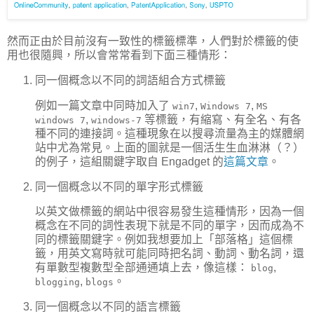
然而正由於目前沒有一致性的標籤標準，人們對於標籤的使
用也很隨興，所以會常常看到下面三種情形：
同一個概念以不同的詞語組合方式標籤
例如一篇文章中同時加入了
,
,
win7
Windows 7
MS
,
等標籤，有縮寫、有全名、有各
windows 7
windows-7
種不同的連接詞。這種現象在以搜尋流量為主的媒體網
站中尤為常見。上面的圖就是一個活生生血淋淋（？）
的例子，這組關鍵字取自 Engadget 的
這篇文章
。
同一個概念以不同的單字形式標籤
以英文做標籤的網站中很容易發生這種情形，因為一個
概念在不同的詞性表現下就是不同的單字，因而成為不
同的標籤關鍵字。例如我想要加上「部落格」這個標
籤，用英文寫時就可能同時把名詞、動詞、動名詞，還
有單數型複數型全部通通填上去，像這樣：
,
blog
,
。
blogging
blogs
同一個概念以不同的語言標籤